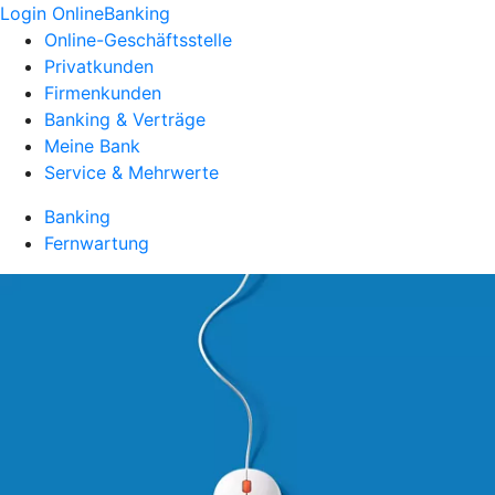
Login OnlineBanking
Online-Geschäftsstelle
Privatkunden
Firmenkunden
Banking & Verträge
Meine Bank
Service & Mehrwerte
Banking
Fernwartung