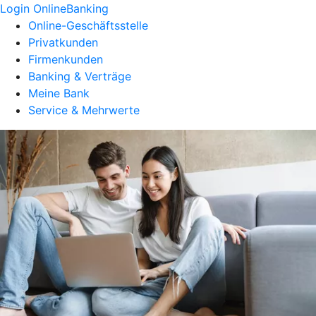
Login OnlineBanking
Online-Geschäftsstelle
Privatkunden
Firmenkunden
Banking & Verträge
Meine Bank
Service & Mehrwerte