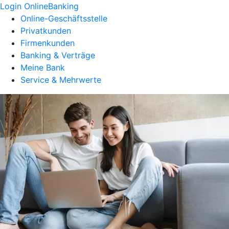
Login OnlineBanking
Online-Geschäftsstelle
Privatkunden
Firmenkunden
Banking & Verträge
Meine Bank
Service & Mehrwerte