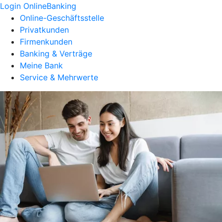
Login OnlineBanking
Online-Geschäftsstelle
Privatkunden
Firmenkunden
Banking & Verträge
Meine Bank
Service & Mehrwerte