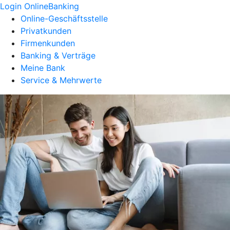
Login OnlineBanking
Online-Geschäftsstelle
Privatkunden
Firmenkunden
Banking & Verträge
Meine Bank
Service & Mehrwerte