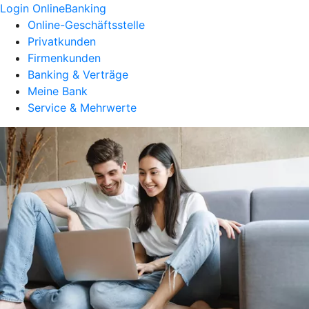
Login OnlineBanking
Online-Geschäftsstelle
Privatkunden
Firmenkunden
Banking & Verträge
Meine Bank
Service & Mehrwerte