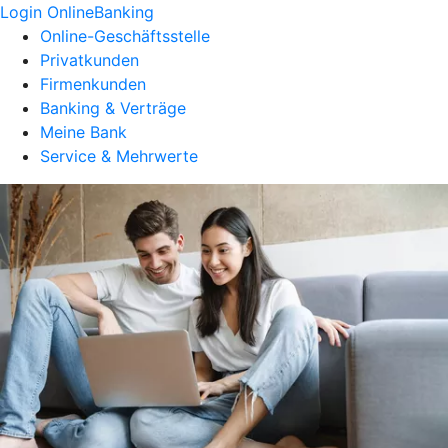
Login OnlineBanking
Online-Geschäftsstelle
Privatkunden
Firmenkunden
Banking & Verträge
Meine Bank
Service & Mehrwerte