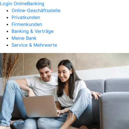
Login OnlineBanking
Online-Geschäftsstelle
Privatkunden
Firmenkunden
Banking & Verträge
Meine Bank
Service & Mehrwerte